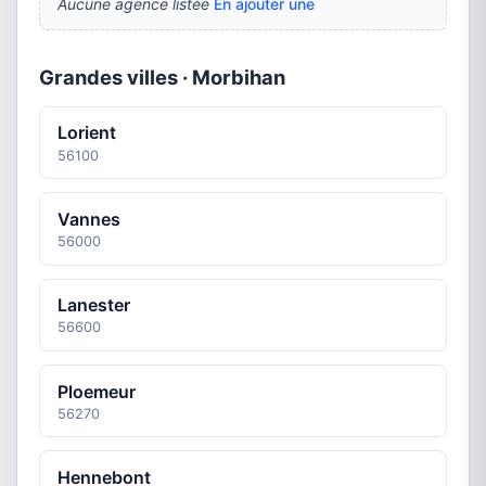
Aucune agence listée
En ajouter une
Grandes villes · Morbihan
Lorient
56100
Vannes
56000
Lanester
56600
Ploemeur
56270
Hennebont