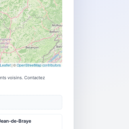
Leaflet
|
©
OpenStreetMap contributors
nts voisins. Contactez
Jean-de-Braye