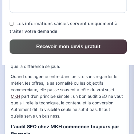
Les informations saisies servent uniquement à
traiter votre demande.
devenir un document de 40 pages que personne n’ouvre
une deuxième fois. Chez MKH, l’idée est presque inverse.
Recevoir mon devis gratuit
Il ne s’agit pas d’empiler des captures d’écran, mais de
comprendre pourquoi un site plafonne, où il perd du
trafic, et ce qui peut réellement le faire remonter. C’est là
que la différence se joue.
Quand une agence entre dans un site sans regarder le
métier, les offres, la saisonnalité ou les objectifs
commerciaux, elle passe souvent à côté du vrai sujet.
MKH
part d’un principe simple : un bon audit SEO ne vaut
que s’il relie la technique, le contenu et la conversion.
Autrement dit, la visibilité seule ne suffit pas. Il faut
qu’elle serve un business.
L’audit SEO chez MKH commence toujours par