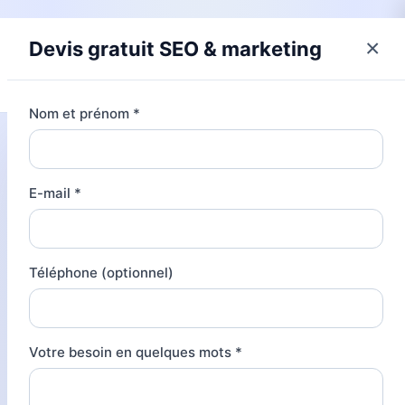
×
Devis gratuit SEO & marketing
Nom et prénom
*
Accueil
Audit SEO chez MKH, la méthode
E-mail
*
humaine qui traque chaque détail
Publié le
30 mars 2026
- Mis à jour le
9 avril 2026
Téléphone (optionnel)
Un
audit
SEO
peut
Votre besoin en quelques mots
*
vite